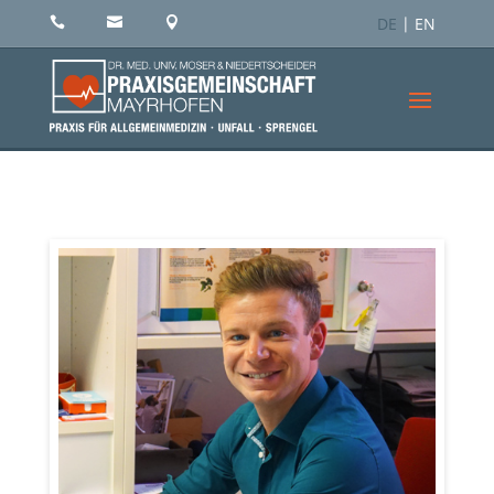
DE
EN


